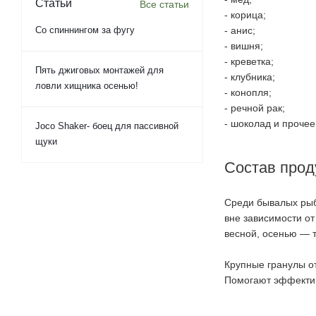
Статьи
Все статьи
- корица;
- анис;
Со спиннингом за фугу
- вишня;
- креветка;
Пять джиговых монтажей для
- клубника;
ловли хищника осенью!
- конопля;
- речной рак;
- шоколад и прочее
Joco Shaker- боец для пассивной
щуки
Состав прод
Среди бывалых рыб
вне зависимости от
весной, осенью — т
Крупные гранулы от
Помогают эффектив