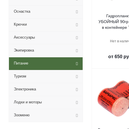
Оснастка
Гидропланк
УБОЙНЫЙ 90гр 
Крючки
в контейнере 
Аксессуары
Нет в нали
Экипировка
от
650 ру
Питание
Туризм
Электроника
Лодки и моторы
Зооменю