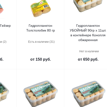
 Гейзер
Гидропланктон
Гидропланктон
Толстолобик 80 гр
УБОЙНЫЙ 90гр х 11шт.
в контейнере Конопля
обжаренная
и (2)
Есть в наличии (31)
Нет в наличии
б.
от
150 руб.
от
650 руб.