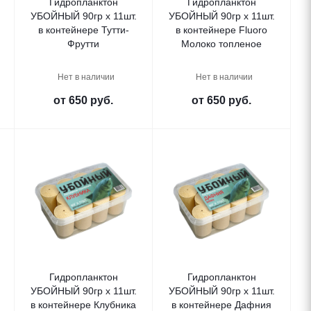
Гидропланктон
Гидропланктон
УБОЙНЫЙ 90гр х 11шт.
УБОЙНЫЙ 90гр х 11шт.
в контейнере Тутти-
в контейнере Fluoro
Фрутти
Молоко топленое
Нет в наличии
Нет в наличии
от
650 руб.
от
650 руб.
Гидропланктон
Гидропланктон
УБОЙНЫЙ 90гр х 11шт.
УБОЙНЫЙ 90гр х 11шт.
в контейнере Клубника
в контейнере Дафния