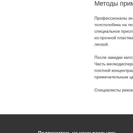
Методы прим
Профессионалы зна
толстолобика на т
специальное присп
из прочной пластм
леской.
После закидки капс
Часть мелкодиспер
плотной концентра
примечательным цве
Специалисты реком