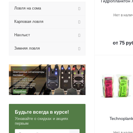
Гидропланктон X
Ловля на сома
Нет в нали
Карповая ловля
Нахлыст
от
75 ру
Зимняя ловля
Будьте всегда в курсе!
Technoplank
Узнавайте о скидках и акциях
первым
Нет в нали