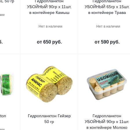
L 50 гр
Гидропланктон
Гидропланктон
УБОЙНЫЙ 90гр х 11шт.
УБОЙНЫЙ 65гр х 15шт.
в контейнере Камыш
в контейнере Трава
чии
Нет в наличии
Нет в наличии
б.
от
650 руб.
от
590 руб.
ton
Гидропланктон Гейзер
Гидропланктон
50 гр
УБОЙНЫЙ 90гр х 11шт.
в контейнере Молоко
чии