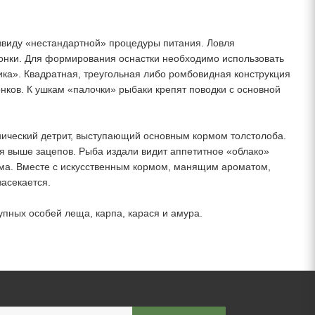
ввиду «нестандартной» процедуры питания. Ловля
донки. Для формирования оснастки необходимо использовать
ка». Квадратная, треугольная либо ромбовидная конструкция
нков. К ушкам «палочки» рыбаки крепят поводки с основной
анический детрит, выступающий основным кормом толстолоба.
ся выше зацепов. Рыба издали видит аппетитное «облако»
орма. Вместе с искусственным кормом, манящим ароматом,
засекается.
пных особей леща, карпа, карася и амура.