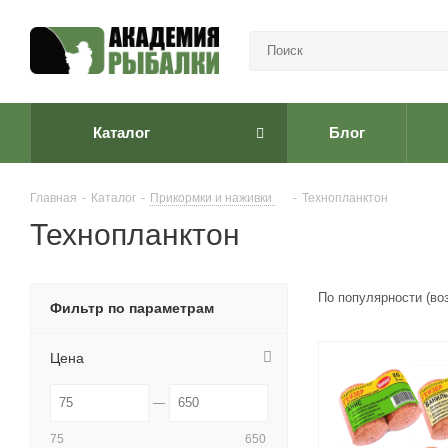
Каталог
Блог
Главная
-
Каталог
-
Прикормки и наживки
-
Технопланктон
Технопланктон
По популярности (во
Фильтр по параметрам
Цена
75
650