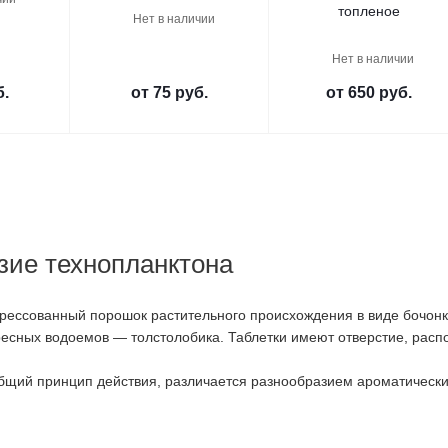
топленое
Нет в наличии
Нет в наличии
б.
от
75 руб.
от
650 руб.
зие технопланктона
рессованный порошок растительного происхождения в виде бочонк
есных водоемов — толстолобика. Таблетки имеют отверстие, распо
бщий принцип действия, различается разнообразием ароматических