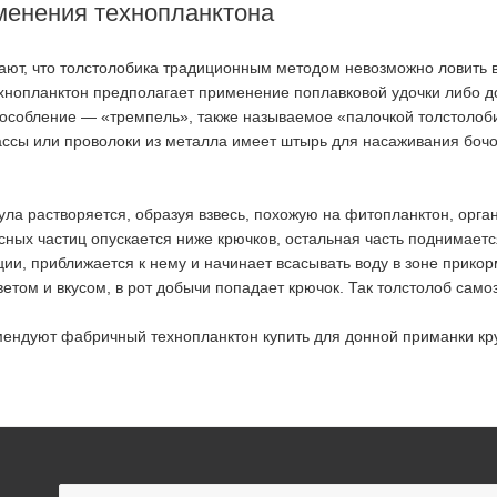
енения технопланктона
ют, что толстолобика традиционным методом невозможно ловить 
ехнопланктон предполагает применение поплавковой удочки либо 
особление — «тремпель», также называемое «палочкой толстолоби
ассы или проволоки из металла имеет штырь для насаживания бочо
ула растворяется, образуя взвесь, похожую на фитопланктон, орг
сных частиц опускается ниже крючков, остальная часть поднимает
ции, приближается к нему и начинает всасывать воду в зоне прик
том и вкусом, в рот добычи попадает крючок. Так толстолоб само
ендуют фабричный технопланктон купить для донной приманки кру