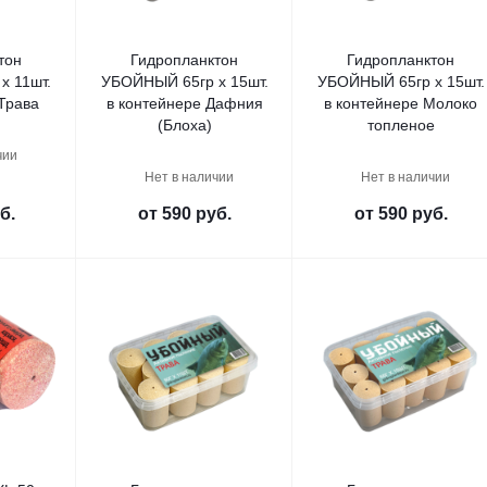
тон
Гидропланктон
Гидропланктон
х 11шт.
УБОЙНЫЙ 65гр х 15шт.
УБОЙНЫЙ 65гр х 15шт.
Трава
в контейнере Дафния
в контейнере Молоко
(Блоха)
топленое
чии
Нет в наличии
Нет в наличии
б.
от
590 руб.
от
590 руб.