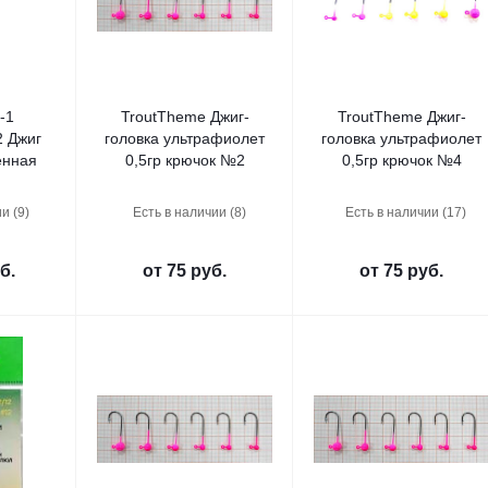
-1
TroutTheme Джиг-
TroutTheme Джиг-
 Джиг
головка ультрафиолет
головка ультрафиолет
енная
0,5гр крючок №2
0,5гр крючок №4
и (9)
Есть в наличии (8)
Есть в наличии (17)
б.
от
75 руб.
от
75 руб.