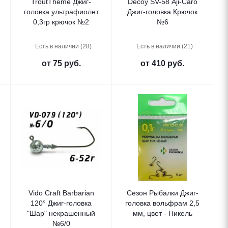
TroutTheme Джиг-
Decoy SV-58 Aji-Caro
головка ультрафиолет
Джиг-головка Крючок
0,3гр крючок №2
№6
Есть в наличии (28)
Есть в наличии (21)
от
75 руб.
от
410 руб.
Vido Craft Barbarian
Сезон Рыбалки Джиг-
120° Джиг-головка
головка вольфрам 2,5
"Шар" некрашенный
мм, цвет - Никель
№6/0