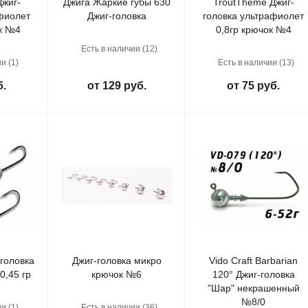
Джиг-
Джига Жаркие губы 630
TroutTheme Джиг-
фиолет
Джиг-головка
головка ультрафиолет
ок №4
0,8гр крючок №4
Есть в наличии (12)
и (1)
Есть в наличии (13)
б.
от
129 руб.
от
75 руб.
-головка
Джиг-головка микро
Vido Craft Barbarian
0,45 гр
крючок №6
120° Джиг-головка
"Шар" некрашенный
№8/0
и (1)
Есть в наличии (36)