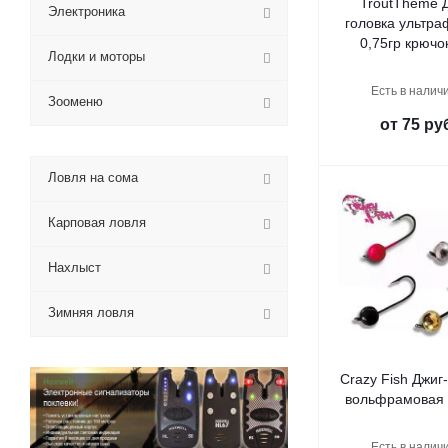
TroutTheme 
Электроника
головка ультра
0,75гр крюч
Лодки и моторы
Есть в наличи
Зооменю
от
75 ру
Ловля на сома
Карповая ловля
Нахлыст
Зимняя ловля
Crazy Fish Джиг
вольфрамовая 
Есть в наличи