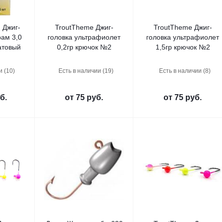
 Джиг-
TroutTheme Джиг-
TroutTheme Джиг-
ам 3,0
головка ультрафиолет
головка ультрафиолет
атовый
0,2гр крючок №2
1,5гр крючок №2
и (10)
Есть в наличии (19)
Есть в наличии (8)
б.
от
75 руб.
от
75 руб.