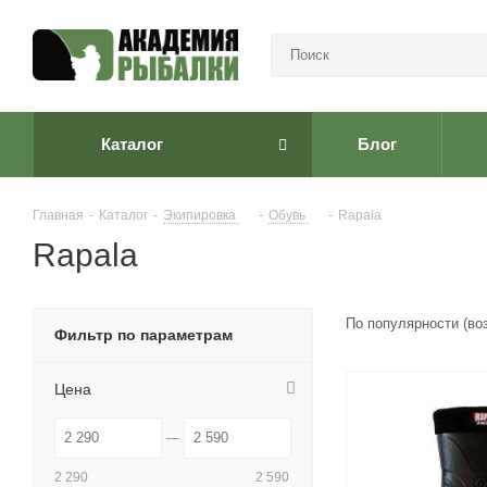
Каталог
Блог
Главная
-
Каталог
-
Экипировка
-
Обувь
-
Rapala
Rapala
По популярности (во
Фильтр по параметрам
Цена
2 290
2 590