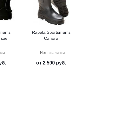
man's
Rapala Sportsman's
ткие
Сапоги
чии
Нет в наличии
уб.
от
2 590 руб.