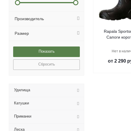
Производитель
Rapala Sports
Размер
Сапоги коро
Нет в нали
от
2 290 р
Сбросить
Удилища
Катушки
Приманки
Леска