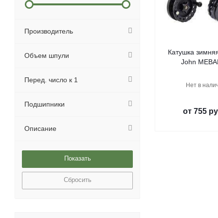
Производитель
Катушка зимняя
Объем шпули
John MEB
Перед. число к 1
Нет в нали
Подшипники
от
755 ру
Описание
Сбросить