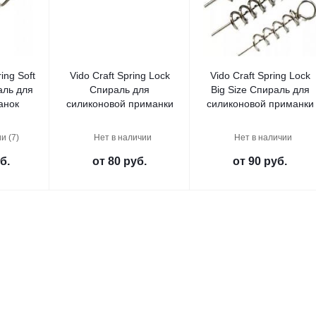
ring Soft
Vido Craft Spring Lock
Vido Craft Spring Lock
аль для
Спираль для
Big Size Спираль для
анок
силиконовой приманки
силиконовой приманки
и (7)
Нет в наличии
Нет в наличии
б.
от
80 руб.
от
90 руб.