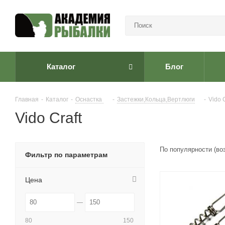
Каталог
Блог
Главная
-
Каталог
-
Оснастка
-
Застежки,Кольца,Вертлюги
-
Vido C
Vido Craft
По популярности (во
Фильтр по параметрам
Цена
80
150