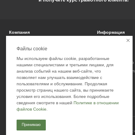
Компания
Информация
О компании
Условия оплаты
Файлы cookie
Политика
Условия доставки
Мы используем файлы cookie, разработанные
Подарочные сертификаты
Гарантия на товар
нашими специалистами и третьими лицами, для
Безопасность дост
анализа событий на нашем веб-сайте, что
позволяет нам улучшать взаимодействие с
Возврат товара
пользователями и обслуживание. Продолжая
Оферта
просмотр страниц нашего сайта, вы принимаете
Контакты
условия его использования. Более подробные
сведения смотрите в нашей
Политике в отношении
файлов Cookie
.
Принимаю
2026 © Academyfishing - продажа товаров для рыбалки по Мос