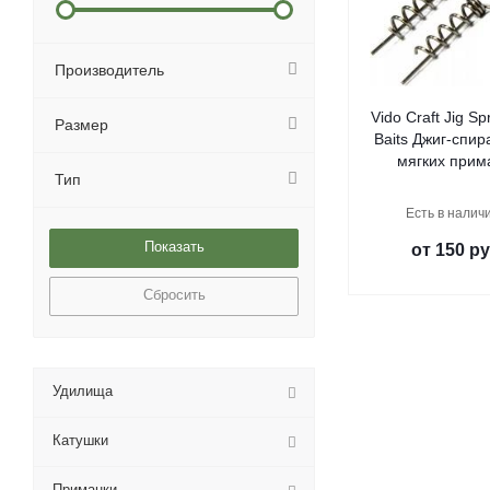
Производитель
Vido Craft Jig Sp
Размер
Baits Джиг-спир
мягких прим
Тип
Есть в наличи
от
150 ру
Сбросить
Удилища
Катушки
Приманки