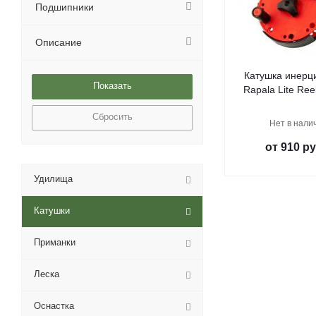
Подшипники
Описание
Катушка инерц
Rapala Lite Ree
Сбросить
Нет в нали
от
910 ру
Удилища
Катушки
Приманки
Леска
Оснастка