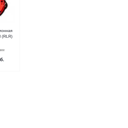
ионная
l (RLR)
чии
б.