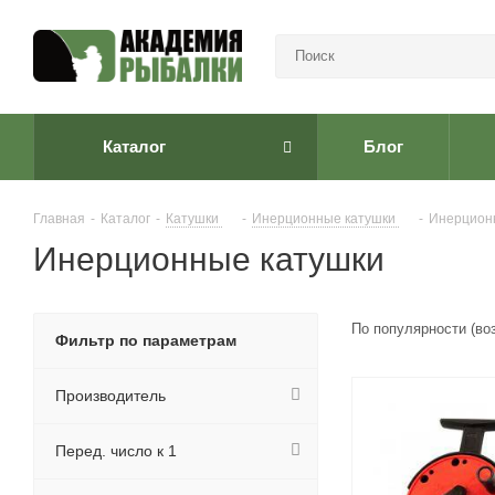
Каталог
Блог
Главная
-
Каталог
-
Катушки
-
Инерционные катушки
-
Инерцион
Инерционные катушки
По популярности (во
Фильтр по параметрам
Производитель
Перед. число к 1