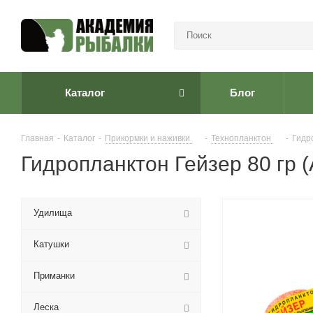
Каталог
Блог
Главная
-
Каталог
-
Прикормки и наживки
-
Технопланктон
-
Гидр
Гидропланктон Гейзер 80 гр 
Удилища
Катушки
Приманки
Леска