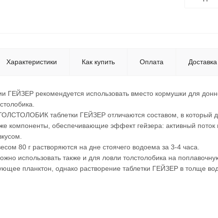
Характеристики
Как купить
Оплата
Доставка
ии ГЕЙЗЕР рекомендуется использовать вместо кормушки для донн
лстолобика.
 ТОЛСТОЛОБИК таблетки ГЕЙЗЕР отличаются составом, в который 
кже компоненты, обеспечивающие эффект гейзера: активный поток
вкусом.
есом 80 г растворяются на дне стоячего водоема за 3-4 часа.
жно использовать также и для ловли толстолобика на поплавочную
ующее планктон, однако растворение таблетки ГЕЙЗЕР в толще вод