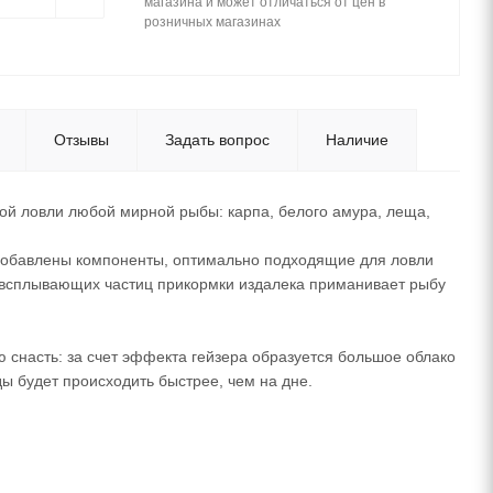
магазина и может отличаться от цен в
розничных магазинах
Отзывы
Задать вопрос
Наличие
ой ловли любой мирной рыбы: карпа, белого амура, леща,
добавлены компоненты, оптимально подходящие для ловли
 всплывающих частиц прикормки издалека приманивает рыбу
 снасть: за счет эффекта гейзера образуется большое облако
ы будет происходить быстрее, чем на дне.