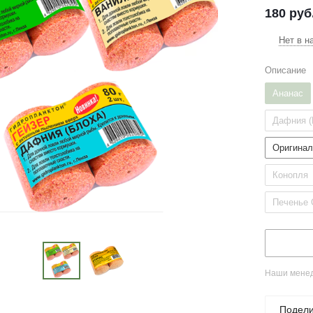
180
руб
Нет в н
Описание
Ананас
Дафния (
Оригина
Конопля
Печенье 
Наши менед
Подели