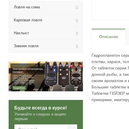
Ловля на сома
Карповая ловля
Нахлыст
Описание
Зимняя ловля
Гидропланктон сер
плотвы, карася, то
От таблеток серии
донной рыбы, а та
своим ароматом и 
Большие таблетки в
Таблетки ГЕЙЗЕР мо
прикормки, имитир
Будьте всегда в курсе!
Узнавайте о скидках и акциях
первым