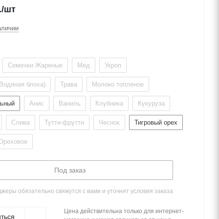
.
/шт
аличии
Семечки Жареные
Мед
Укроп
Водяная блоха)
Трава
Молоко топленое
льный
Анис
Ваниль
Клубника
Кукуруза
Слива
Тутти-фрутти
Чеснок
Тигровый орех
Ореховое
Под заказ
жеры обязательно свяжутся с вами и уточнят условия заказа
Цена действительна только для интернет-
ться