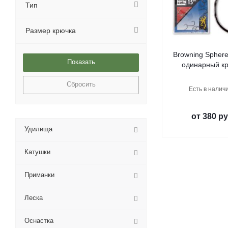
Тип
Размер крючка
Browning Sphere
одинарный к
Сбросить
Есть в наличи
от
380 ру
Удилища
Катушки
Приманки
Леска
Оснастка