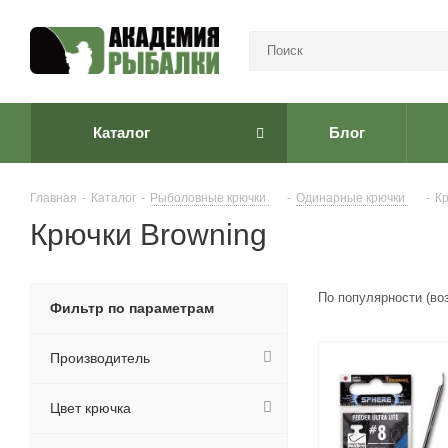
Каталог
Блог
Главная
-
Каталог
-
Рыболовные крючки
-
Одинарные крючки
-
Кр
Крючки Browning
По популярности (во
Фильтр по параметрам
Производитель
Цвет крючка