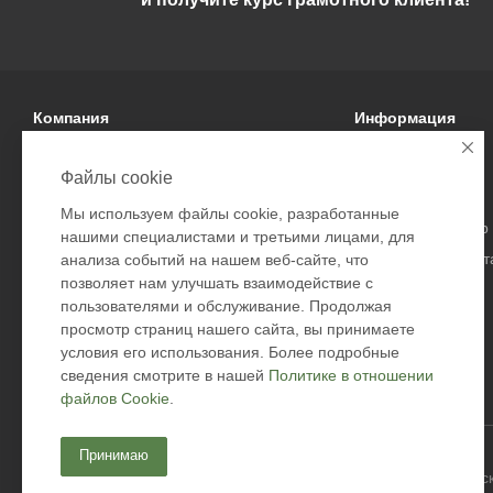
Компания
Информация
О компании
Условия оплаты
Файлы cookie
Политика
Условия доставки
Мы используем файлы cookie, разработанные
Подарочные сертификаты
Гарантия на товар
нашими специалистами и третьими лицами, для
Безопасность дост
анализа событий на нашем веб-сайте, что
позволяет нам улучшать взаимодействие с
Возврат товара
пользователями и обслуживание. Продолжая
Оферта
просмотр страниц нашего сайта, вы принимаете
Контакты
условия его использования. Более подробные
сведения смотрите в нашей
Политике в отношении
файлов Cookie
.
Принимаю
2026 © Academyfishing - продажа товаров для рыбалки по Мос