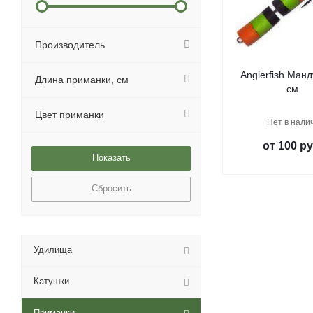
Производитель
Anglerfish Манд
Длина приманки, см
см
Цвет приманки
Нет в нали
от
100 ру
Сбросить
Удилища
Катушки
Приманки