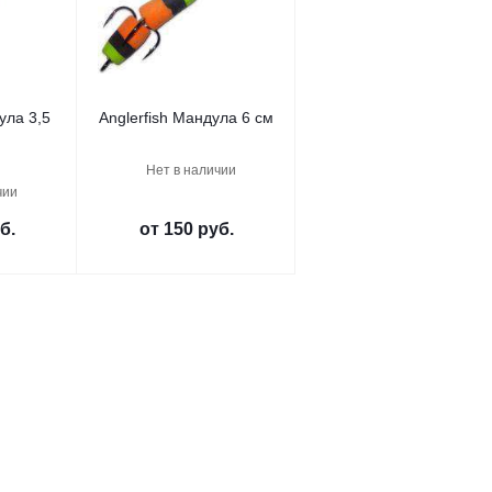
ула 3,5
Anglerfish Мандула 6 см
Нет в наличии
чии
б.
от
150 руб.