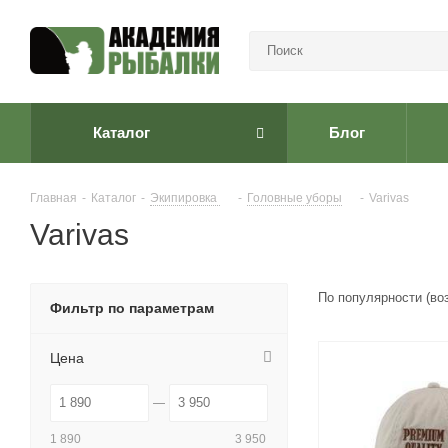
Каталог
Блог
Главная
-
Каталог
-
Экипировка
-
Головные уборы
-
Varivas
Varivas
По популярности (во
Фильтр по параметрам
Цена
1 890
3 950