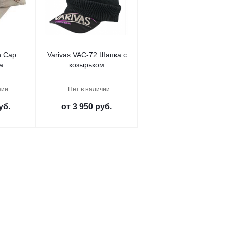
n Cap
Varivas VAC-72 Шапка с
а
козырьком
чии
Нет в наличии
уб.
от
3 950 руб.