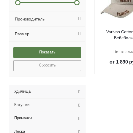
Производитель
Varivas Cotto
Размер
Бейсболк
Нет в нали
от
1 890 р
Сбросить
Удилища
Катушки
Приманки
Леска