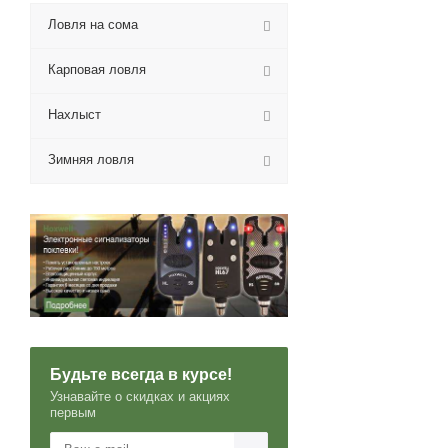
Ловля на сома
Карповая ловля
Нахлыст
Зимняя ловля
Будьте всегда в курсе!
Узнавайте о скидках и акциях
первым