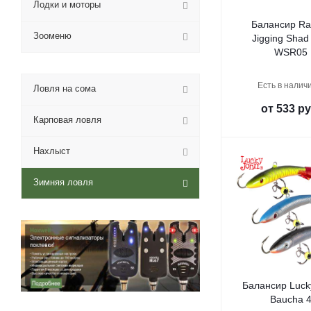
Лодки и моторы
Балансир Ra
Зооменю
Jigging Shad
WSR05
Есть в наличи
Ловля на сома
от
533 ру
Карповая ловля
Нахлыст
Зимняя ловля
Балансир Luck
Baucha 