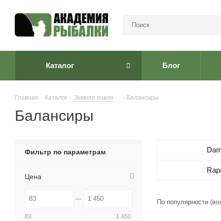
Каталог
Блог
Главная
-
Каталог
-
Зимняя ловля
-
Балансиры
Балансиры
Dam
Фильтр по параметрам
Rap
Цена
По популярности (во
83
1 450