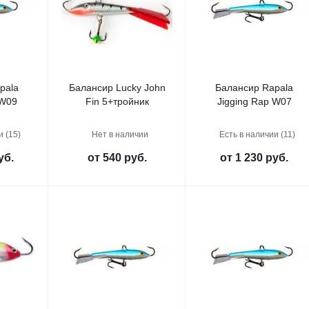
pala
Балансир Lucky John
Балансир Rapala
 W09
Fin 5+тройник
Jigging Rap W07
и (15)
Нет в наличии
Есть в наличии (11)
уб.
от
540 руб.
от
1 230 руб.