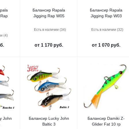
pala
Балансир Rapala
Балансир Rapala
 Rap
Jigging Rap W05
Jigging Rap W03
Есть в наличии (34)
Есть в наличии (32)
и (4)
б.
от
1 170 руб.
от
1 070 руб.
y John
Балансир Lucky John
Балансир Damiki Z-
4
Baltic 3
Glider Fat 10 гр