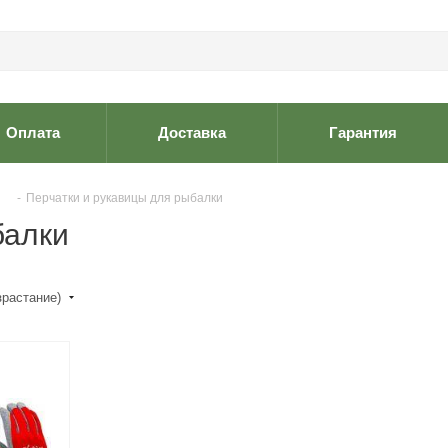
Оплата
Доставка
Гарантия
-
Перчатки и рукавицы для рыбалки
балки
зрастание)