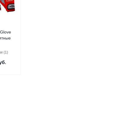
 Glove
итные
и (1)
уб.