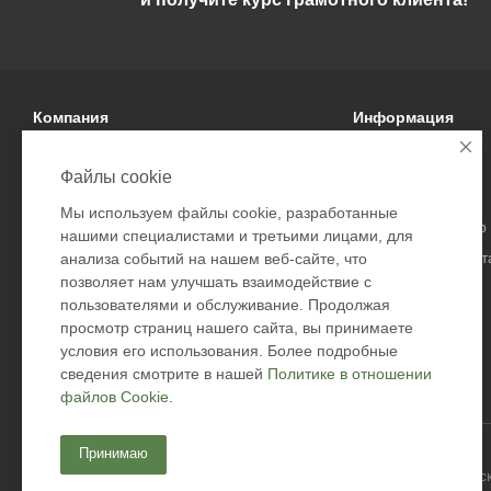
Компания
Информация
О компании
Условия оплаты
Файлы cookie
Политика
Условия доставки
Мы используем файлы cookie, разработанные
Подарочные сертификаты
Гарантия на товар
нашими специалистами и третьими лицами, для
Безопасность дост
анализа событий на нашем веб-сайте, что
позволяет нам улучшать взаимодействие с
Возврат товара
пользователями и обслуживание. Продолжая
Оферта
просмотр страниц нашего сайта, вы принимаете
Контакты
условия его использования. Более подробные
сведения смотрите в нашей
Политике в отношении
файлов Cookie
.
Принимаю
2026 © Academyfishing - продажа товаров для рыбалки по Мос