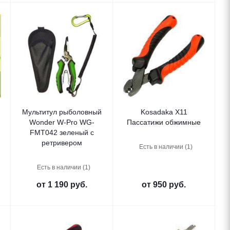
Мультитул рыболовный
Kosadaka X11
Wonder W-Pro WG-
Пассатижи обжимные
FMT042 зеленый с
ретривером
Есть в наличии (1)
Есть в наличии (1)
от
1 190 руб.
от
950 руб.