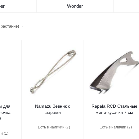
per
Wonder
зрастание)
м для
Namazu Зевник с
Rapala RCD Стальные
рючка
шарами
мини-кусачки 7 см
й
Есть в наличии (7)
Есть в наличии (2)
и (1)