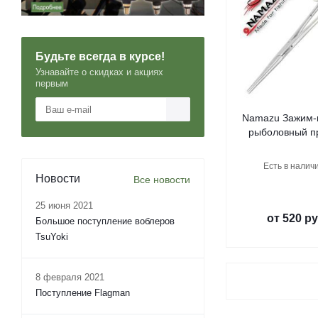
Будьте всегда в курсе!
Узнавайте о скидках и акциях
первым
Namazu Зажим-
рыболовный п
Есть в наличи
Новости
Все новости
25 июня 2021
от
520 ру
Большое поступление воблеров
TsuYoki
8 февраля 2021
Поступление Flagman