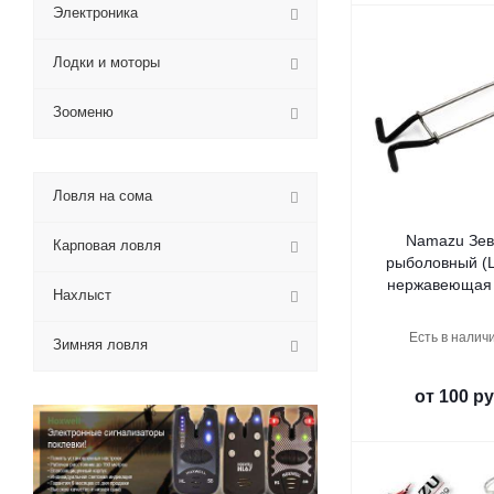
Электроника
Лодки и моторы
Зооменю
Ловля на сома
Namazu Зев
Карповая ловля
рыболовный (L
нержавеющая 
Нахлыст
Есть в наличи
Зимняя ловля
от
100 ру