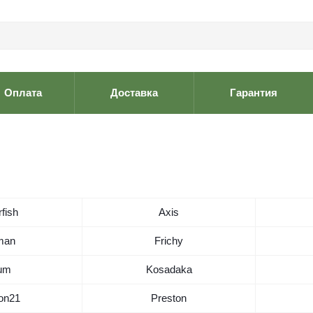
Оплата
Доставка
Гарантия
fish
Axis
man
Frichy
um
Kosadaka
on21
Preston