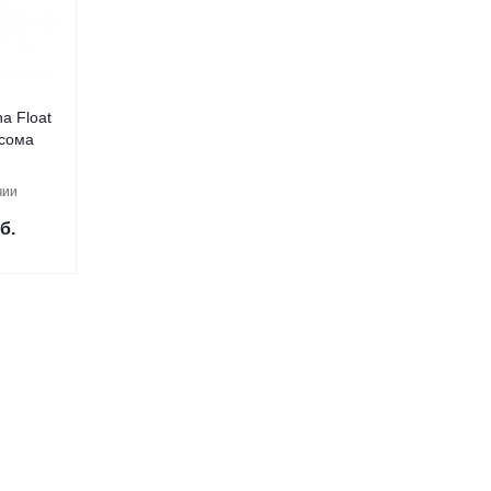
na Float
 сома
чии
б.