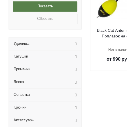
Сбросить
Black Cat Anten
Поплавок на
Удилища
Нет в нали
Катушки
от
990 ру
Приманки
Леска
Оснастка
Крючки
Аксессуары