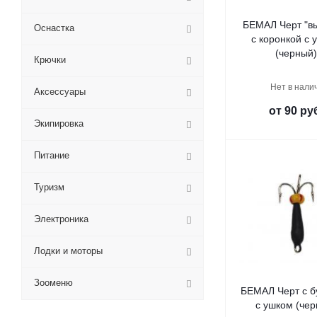
БЕМАЛ Черт "в
Оснастка
с коронкой с 
(черный
Крючки
Нет в нали
Аксессуары
от
90 ру
Экипировка
Питание
Туризм
Электроника
Лодки и моторы
Зооменю
БЕМАЛ Черт с б
с ушком (чер