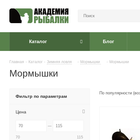
Каталог
Блог
Главная
-
Каталог
-
Зимняя ловля
-
Мормышки
-
Мормышки
Мормышки
По популярности (во
Фильтр по параметрам
Цена
70
115