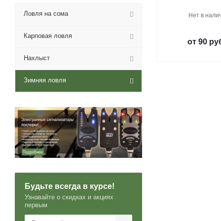
Ловля на сома
Нет в нали
Карповая ловля
от
90 ру
Нахлыст
Зимняя ловля
Будьте всегда в курсе!
Узнавайте о скидках и акциях
первым