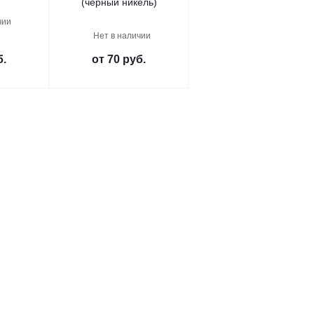
(черный никель)
чии
Нет в наличии
б.
от
70 руб.