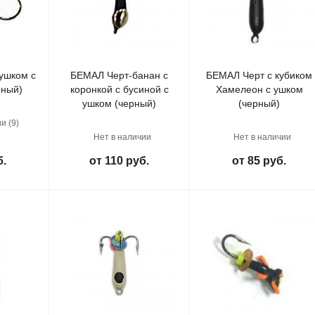
ушком с
БЕМАЛ Черт-банан с
БЕМАЛ Черт с кубиком
рный)
коронкой с бусиной с
Хамелеон с ушком
ушком (черный)
(черный)
и (9)
Нет в наличии
Нет в наличии
б.
от
110 руб.
от
85 руб.