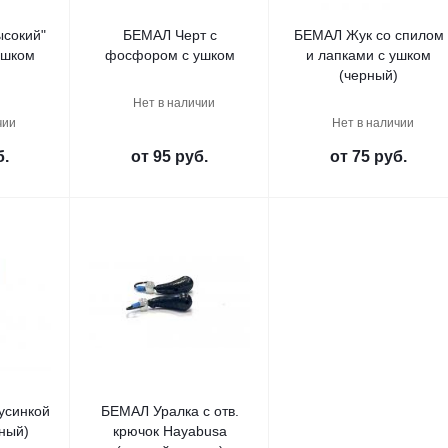
ысокий"
БЕМАЛ Черт с
БЕМАЛ Жук со спилом
ушком
фосфором с ушком
и лапками с ушком
)
(черный)
Нет в наличии
чии
Нет в наличии
б.
от
95 руб.
от
75 руб.
усинкой
БЕМАЛ Уралка с отв.
ный)
крючок Hayabusa