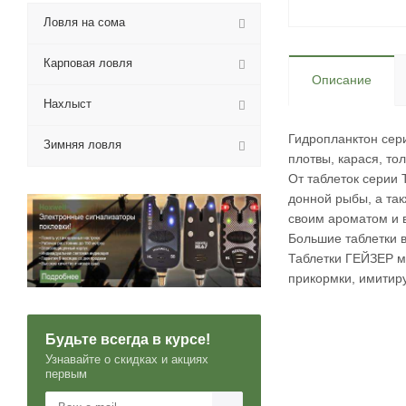
Ловля на сома
Карповая ловля
Описание
Нахлыст
Гидропланктон сер
Зимняя ловля
плотвы, карася, то
От таблеток серии
донной рыбы, а та
своим ароматом и 
Большие таблетки в
Таблетки ГЕЙЗЕР мо
прикормки, имитир
Будьте всегда в курсе!
Узнавайте о скидках и акциях
первым