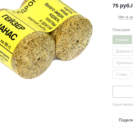
75
руб.
Нет в н
Описание
Ананас
Дафния (
Оригина
Слива
Наши менед
Подели