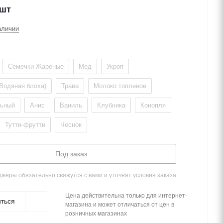
/шт
аличии
Семечки Жареные
Мед
Укроп
Водяная блоха)
Трава
Молоко топленое
льный
Анис
Ваниль
Клубника
Конопля
Тутти-фрутти
Чеснок
Под заказ
жеры обязательно свяжутся с вами и уточнят условия заказа
Цена действительна только для интернет-
ться
магазина и может отличаться от цен в
розничных магазинах