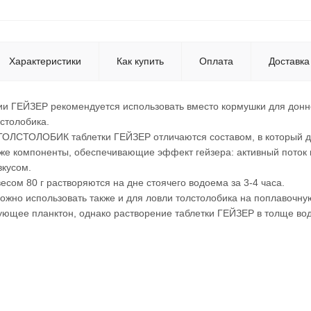
Характеристики
Как купить
Оплата
Доставка
ии ГЕЙЗЕР рекомендуется использовать вместо кормушки для донн
лстолобика.
 ТОЛСТОЛОБИК таблетки ГЕЙЗЕР отличаются составом, в который 
кже компоненты, обеспечивающие эффект гейзера: активный поток
вкусом.
есом 80 г растворяются на дне стоячего водоема за 3-4 часа.
жно использовать также и для ловли толстолобика на поплавочную
ующее планктон, однако растворение таблетки ГЕЙЗЕР в толще вод