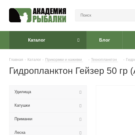
Каталог
Блог
Главная
-
Каталог
-
Прикормки и наживки
-
Технопланктон
-
Гидр
Гидропланктон Гейзер 50 гр 
Удилища
Катушки
Приманки
Леска