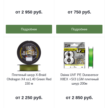
от
2 950 руб.
от
750 руб.
Подробнее
Подробнее
Плетеный шнур X-Braid
Daiwa UVF PE Durasensor
Ohdragon X4 ss1.40 Green Red
X8EX +SI3 LGM плетеный
150 м
шнур 200м
от
2 250 руб.
от
2 850 руб.