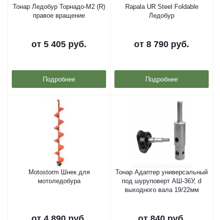
Тонар Ледобур Торнадо-М2 (R)
Rapala UR Steel Foldable
правое вращение
Ледобур
от
5 405 руб.
от
8 790 руб.
Подробнее
Подробнее
Motostorm Шнек для
Тонар Адаптер универсальный
мотоледобура
под шуруповерт АШ-36У, d
выходного вала 19/22мм
от
4 890 руб.
от
840 руб.