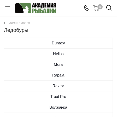
0
Зимняя ловля
Ледобуры
Dunaev
Helios
Mora
Rapala
Rextor
Trout Pro
Волжанка