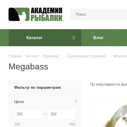
Каталог
Блог
Главная
-
Каталог
-
Приманки
-
Cиликоновые приманки
-
Megaba
Megabass
По популярности (во
Фильтр по параметрам
Цена
265
350