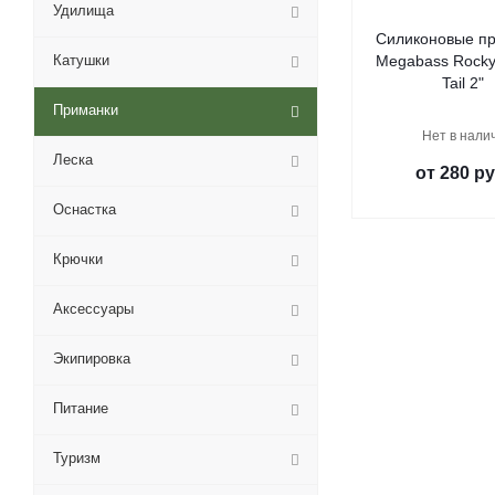
Удилища
Силиконовые п
Катушки
Megabass Rocky 
Tail 2"
Приманки
Нет в нали
Леска
от
280 ру
Оснастка
Крючки
Аксессуары
Экипировка
Питание
Туризм