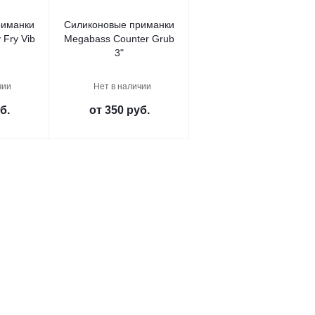
риманки
Силиконовые приманки
Fry Vib
Megabass Counter Grub
3"
чии
Нет в наличии
б.
от
350 руб.