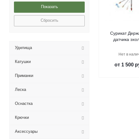
Сбросить
Сурикат Держ
датчика эхо
Удилища
Нет в нали
Катушки
от
1 500 р
Приманки
Леска
Оснастка
Крючки
Аксессуары