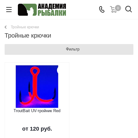
0
Тройные крючки
Тройные крючки
Фильтр
TroutBait UV-тройник Red
от
120 руб.