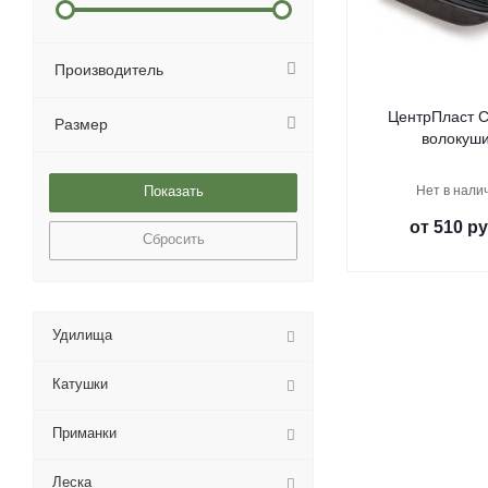
Производитель
ЦентрПласт С
Размер
волокуш
Нет в нали
от
510 ру
Сбросить
Удилища
Катушки
Приманки
Леска