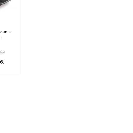
ани -
и
чии
б.