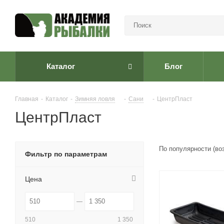
Каталог
Блог
Главная
-
Каталог
-
Зимняя ловля
-
Сани
-
ЦентрПласт
ЦентрПласт
По популярности (во
Фильтр по параметрам
Цена
510
1 350