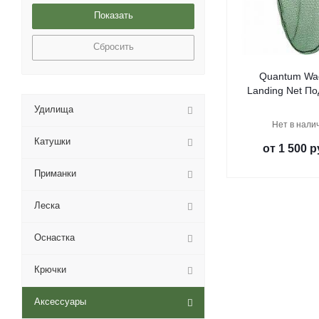
Сбросить
Quantum Wa
Landing Net По
Удилища
Нет в нали
Катушки
от
1 500 р
Приманки
Леска
Оснастка
Крючки
Аксессуары