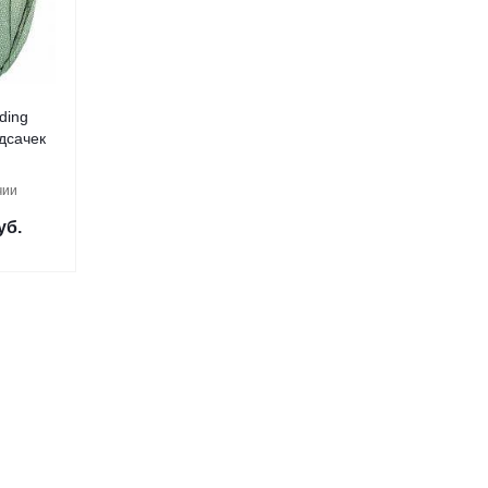
ding
дсачек
чии
уб.