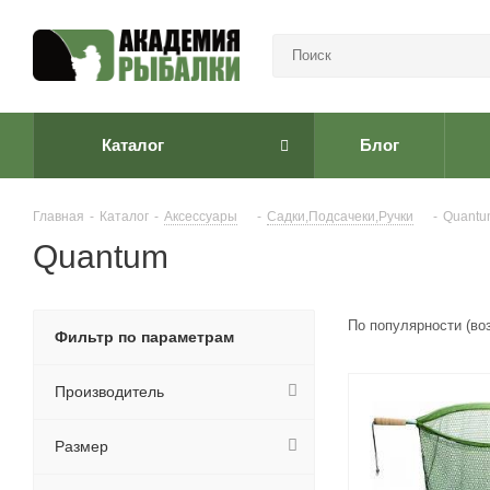
Каталог
Блог
Главная
-
Каталог
-
Аксессуары
-
Садки,Подсачеки,Ручки
-
Quantu
Quantum
По популярности (во
Фильтр по параметрам
Производитель
Размер