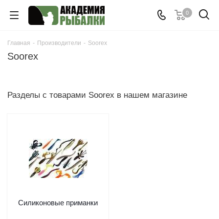
0
Главная
-
Производители
-
Soorex
Soorex
Разделы с товарами Soorex в нашем магазине
Cиликоновые приманки