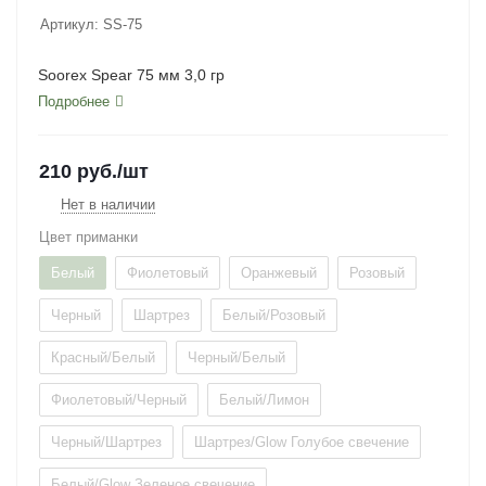
Артикул:
SS-75
Soorex Spear 75 мм 3,0 гр
Подробнее
210
руб.
/шт
Нет в наличии
Цвет приманки
Белый
Фиолетовый
Оранжевый
Розовый
Черный
Шартрез
Белый/Розовый
Красный/Белый
Черный/Белый
Фиолетовый/Черный
Белый/Лимон
Черный/Шартрез
Шартрез/Glow Голубое свечение
Белый/Glow Зеленое свечение