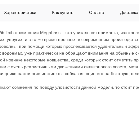
Характеристики
Как купить
Оплата
Доставка
Vib Tail от компании Megabass – это уникальная приманка, изготовл
их, упругих, и в то же время прочных, в современном производств
оволны, при помощи которых прослеживается удивительный эффек
 водоемах, уже практически не обращают внимания на обычные с
ой новинке некоторые новшества, среди которых стоит отметить пр
нии с очень реалистичными движениями силиконового хвоста, можн
 хищнике настоящие инстинкты, соблазняющие его на быструю, нез
никают сомнения по поводу уловистости данной модели, то стоит пр