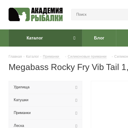
Каталог
Блог
Главная
-
Каталог
-
Приманки
-
Cиликоновые приманки
-
Силикон
Megabass Rocky Fry Vib Tail 1,
Удилища
Катушки
Приманки
Леска