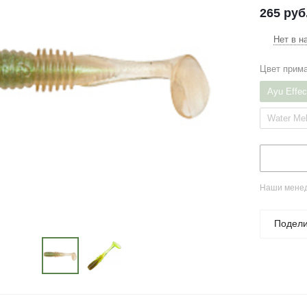
265
руб
Нет в н
Цвет прим
Ayu Effec
Water Me
Наши менед
Подели