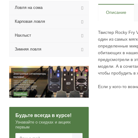
Ловля на сома
Описание
Карповая ловля
Твистер Rocky Fry 
Нахлыст
один из самых мягк
определенные микр
Зимняя ловля
обитающих в наших
предусмотрели в эт
модели. А в сочета
чтобы пробудить в
Если у кого-то воз
Будьте всегда в курсе!
Узнавайте о скидках и акциях
первым