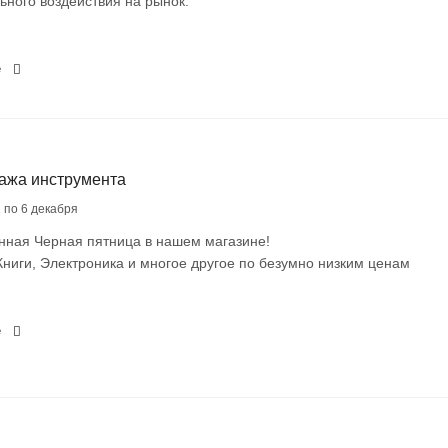
ьного воздействия на рынок.
е
ажа инструмента
я по 6 декабря
нная Черная пятница в нашем магазине!
ниги, Электроника и многое другое по безумно низким ценам
е