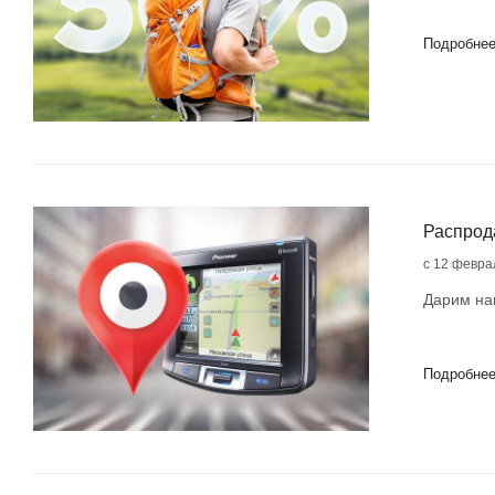
Подробне
Распрод
с 12 февра
Дарим нав
Подробне