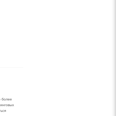
ю более
тинговых
ться