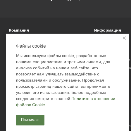
Компания
Информация
О компании
Условия оплаты
Файлы cookie
Политика
Условия доставки
Мы используем файлы cookie, разработанные
Подарочные сертификаты
Гарантия на товар
нашими специалистами и третьими лицами, для
Безопасность дост
анализа событий на нашем веб-сайте, что
позволяет нам улучшать взаимодействие с
Возврат товара
пользователями и обслуживание. Продолжая
Оферта
просмотр страниц нашего сайта, вы принимаете
Контакты
условия его использования. Более подробные
сведения смотрите в нашей
Политике в отношении
файлов Cookie
.
Принимаю
2026 © Academyfishing - продажа товаров для рыбалки по Мос