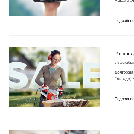
максимал
Подробне
Распрод
с 5 декабр
Долгожда
Одежда, К
Подробне