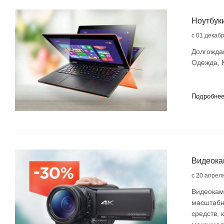
Ноутбук
с 01 декаб
Долгожда
Одежда, К
Подробне
Видеока
с 20 апрел
Видеокаме
масштабно
средств, 