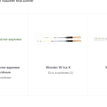
в нашем магазине
тки-варежки
Wonder W-Ice K
W
елёные
Есть в наличии (1)
 наличии