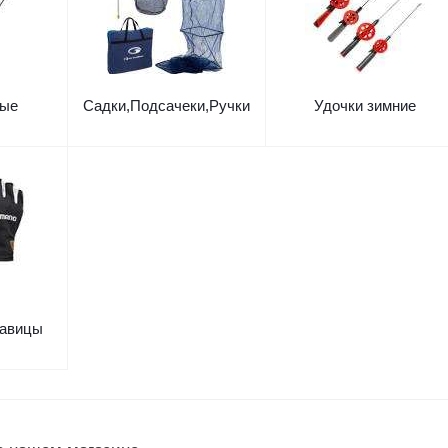
вые
Садки,Подсачеки,Ручки
Удочки зимние
кавицы