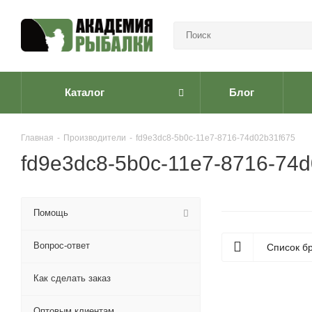
Каталог
Блог
Главная
-
Производители
-
fd9e3dc8-5b0c-11e7-8716-74d02b31f675
fd9e3dc8-5b0c-11e7-8716-74
Помощь
Вопрос-ответ
Список б
Как сделать заказ
Оптовым клиентам