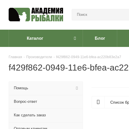
Каталог
Блог
Главная
-
Производители
-
f429f862-0949-11e6-bfea-ac220b83e2a7
f429f862-0949-11e6-bfea-ac2
Помощь
Вопрос-ответ
Список б
Как сделать заказ
Оптовым клиентам