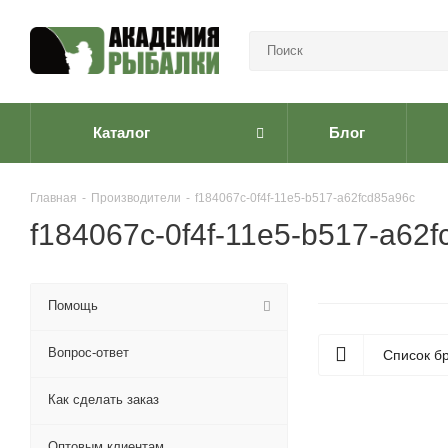
Каталог
Блог
Главная
-
Производители
-
f184067c-0f4f-11e5-b517-a62fcd85a96c
f184067c-0f4f-11e5-b517-a62
Помощь
Вопрос-ответ
Список б
Как сделать заказ
Оптовым клиентам