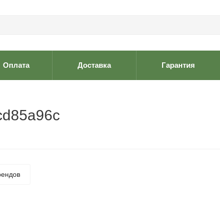
Оплата
Доставка
Гарантия
fcd85a96c
рендов