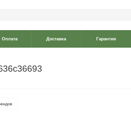
Оплата
Доставка
Гарантия
b636c36693
рендов