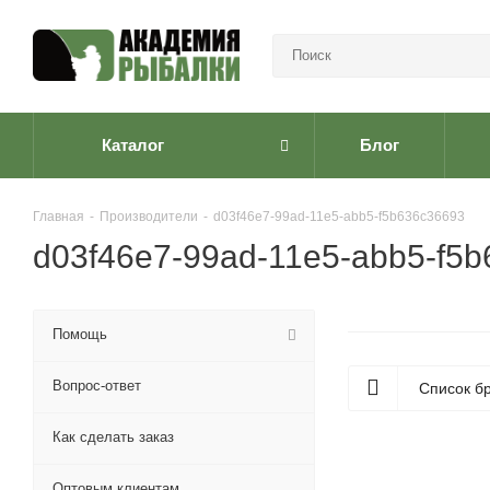
Каталог
Блог
Главная
-
Производители
-
d03f46e7-99ad-11e5-abb5-f5b636c36693
d03f46e7-99ad-11e5-abb5-f5
Помощь
Вопрос-ответ
Список б
Как сделать заказ
Оптовым клиентам