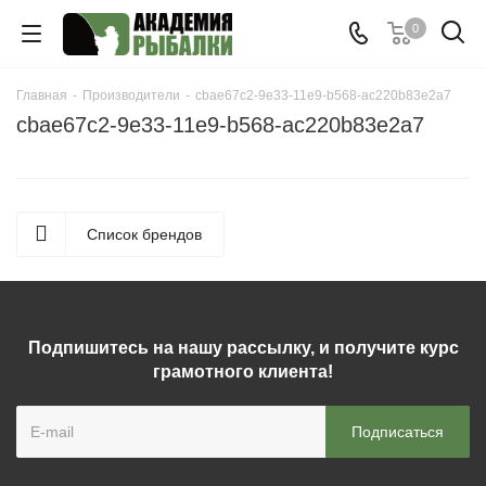
0
Главная
-
Производители
-
cbae67c2-9e33-11e9-b568-ac220b83e2a7
cbae67c2-9e33-11e9-b568-ac220b83e2a7
Список брендов
Подпишитесь на нашу рассылку, и получите курс
грамотного клиента!