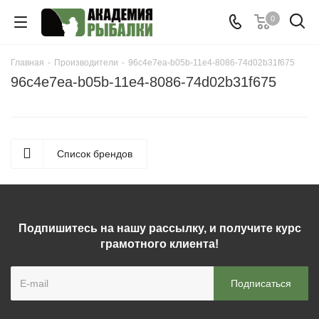
0
Главная
-
Производители
-
96c4e7ea-b05b-11e4-8086-74d02b31f675
96c4e7ea-b05b-11e4-8086-74d02b31f675
Список брендов
Подпишитесь на нашу рассылку, и получите курс
грамотного клиента!