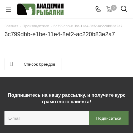
0
Главная
-
Производители
-
6c799dbb-e1be-11e4-8ef2-ac220b83e2a7
6c799dbb-e1be-11e4-8ef2-ac220b83e2a7
Список брендов
Подпишитесь на нашу рассылку, и получите курс
грамотного клиента!