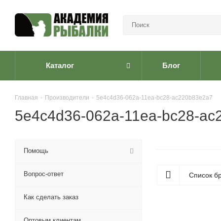
Каталог
Блог
Главная
-
Производители
-
5e4c4d36-062a-11ea-bc28-ac220b83e2a7
5e4c4d36-062a-11ea-bc28-ac
Помощь
Вопрос-ответ
Список б
Как сделать заказ
Оптовым клиентам