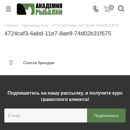
0
Главная
-
Производители
-
4724caf3-6abd-11e7-8ae9-74d02b31f675
4724caf3-6abd-11e7-8ae9-74d02b31f675
Список брендов
Подпишитесь на нашу рассылку, и получите курс
грамотного клиента!