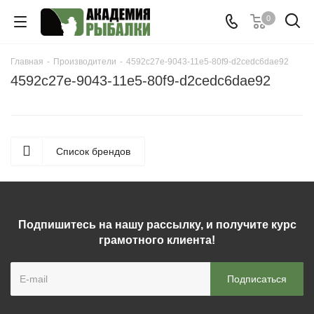
0
Главная
-
Производители
-
4592c27e-9043-11e5-80f9-d2cedc6dae92
4592c27e-9043-11e5-80f9-d2cedc6dae92
Список брендов
Подпишитесь на нашу рассылку, и получите курс
грамотного клиента!