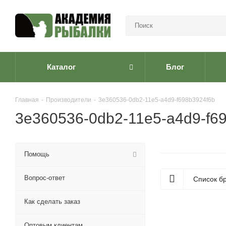
Каталог
Блог
Главная
-
Производители
-
3e360536-0db2-11e5-a4d9-f698b3924f6b
3e360536-0db2-11e5-a4d9-f6
Помощь
Вопрос-ответ
Список б
Как сделать заказ
Оптовым клиентам