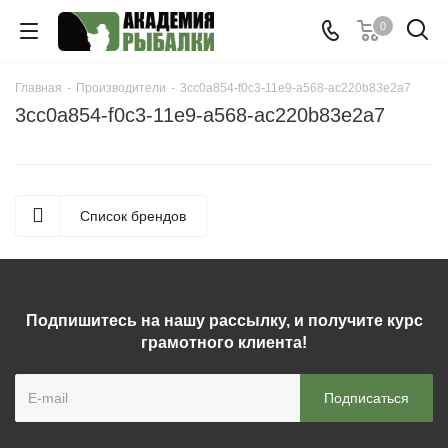
0
Главная
-
Производители
-
3cc0a854-f0c3-11e9-a568-ac220b83e2a7
3cc0a854-f0c3-11e9-a568-ac220b83e2a7
Список брендов
Подпишитесь на нашу рассылку, и получите курс
грамотного клиента!