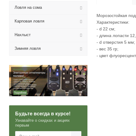
Ловля на сома
Морозостойкая под
Карповая ловля
Характеристики:
- d 22 см;
Нахлыст
- длина лопасти 12,
- d отверстия 5 мм;
Зимняя ловля
- вес 35 гр;
- цвет флуоресцен
Будьте всегда в курсе!
Узнавайте о скидках и акциях
первым