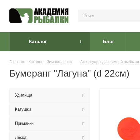
Каталог
Блог
Главная
-
Каталог
-
Зимняя ловля
-
Аксессуары для зимней рыбалки
Бумеранг "Лагуна" (d 22см)
Удилища
Катушки
Приманки
Леска