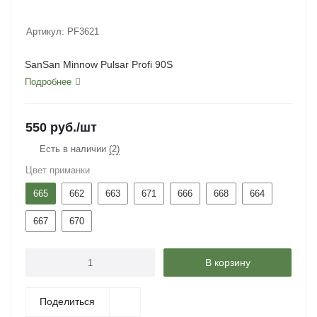
Артикул:
PF3621
SanSan Minnow Pulsar Profi 90S
Подробнее
550
руб.
/шт
Есть в наличии
(2)
Цвет приманки
665
662
663
671
666
668
664
667
670
В корзину
Поделиться