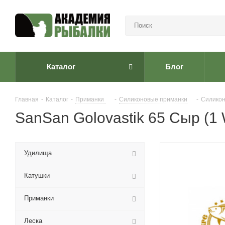
Каталог
Блог
Главная
-
Каталог
-
Приманки
-
Cиликоновые приманки
-
Силикон
SanSan Golovastik 65 Сыр (1 
Удилища
Катушки
Приманки
Леска