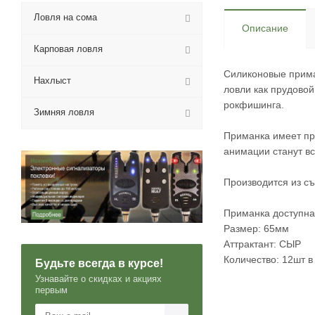
Ловля на сома
Описание
Карповая ловля
Силиконовые прима
Нахлыст
ловли как прудовой
рокфишинга.
Зимняя ловля
Приманка имеет пр
анимации станут в
Производится из съ
Приманка доступна 
Размер: 65мм
Аттрактант: СЫР
Количество: 12шт в
Будьте всегда в курсе!
Узнавайте о скидках и акциях
первым