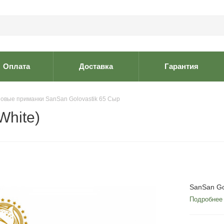
Оплата
Доставка
Гарантия
овые приманки SanSan Golovastik 65 Сыр
White)
SanSan Go
Подробнее