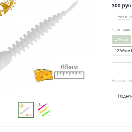
300
руб
Нет в н
Цвет прим
1 White
12 White
Наши менед
Подели