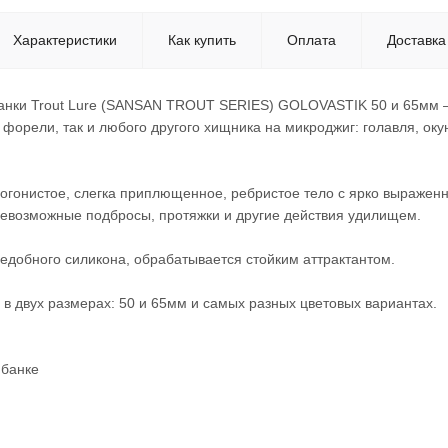
Характеристики
Как купить
Оплата
Доставка
нки Trout Lure (SANSAN TROUT SERIES) GOLOVASTIK 50 и 65мм – 
 форели, так и любого другого хищника на микроджиг: голавля, оку
огонистое, слегка приплющенное, ребристое тело с ярко выраженн
севозможные подбросы, протяжки и другие действия удилищем.
едобного силикона, обрабатывается стойким аттрактантом.
в двух размерах: 50 и 65мм и самых разных цветовых вариантах.
 банке