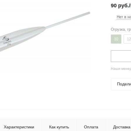
90
руб.
Нет в н
Огрузка, гр
10
12
Наши менед
Подели
Характеристики
Как купить
Оплата
Доставка