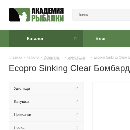
Каталог
Блог
Главная
-
Каталог
-
Оснастка
-
Бомбарды
-
Ecopro Sinking Clear
Ecopro Sinking Clear Бомбард
Удилища
Катушки
Приманки
Леска