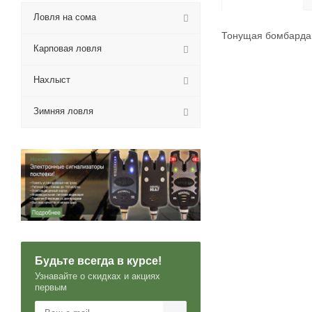
Ловля на сома
Тонущая бомбард
Карповая ловля
Нахлыст
Зимняя ловля
Будьте всегда в курсе!
Узнавайте о скидках и акциях
первым