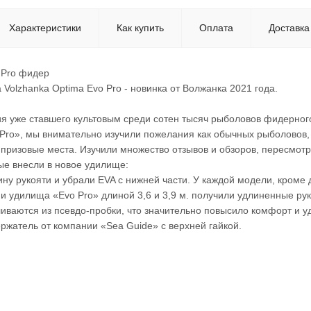
Характеристики
Как купить
Оплата
Доставка
 Pro фидер
olzhanka Optima Evo Pro - новинка от Волжанка 2021 года.
я уже ставшего культовым среди сотен тысяч рыболовов фидерно
 Pro», мы внимательно изучили пожелания как обычных рыболовов,
ризовые места. Изучили множество отзывов и обзоров, пересмотре
ые внесли в новое удилище:
ну рукояти и убрали EVA с нижней части. У каждой модели, кроме д
удилища «Evo Pro» длиной 3,6 и 3,9 м. получили удлиненные руко
иваются из псевдо-пробки, что значительно повысило комфорт и у
ржатель от компании «Sea Guide» с верхней гайкой.