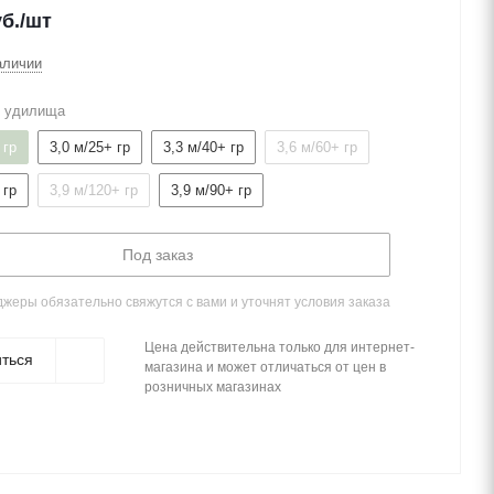
б.
/шт
аличии
т удилища
 гр
3,0 м/25+ гр
3,3 м/40+ гр
3,6 м/60+ гр
 гр
3,9 м/120+ гр
3,9 м/90+ гр
Под заказ
жеры обязательно свяжутся с вами и уточнят условия заказа
Цена действительна только для интернет-
ться
магазина и может отличаться от цен в
розничных магазинах