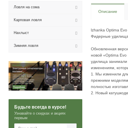
Ловля на сома
Описание
Карповая ловля
lzhanka Optima Evo
Нахлыст
Фидерные удилища V
Зимняя ловля
Обновленная верси
новой «Optima Evo
удилища занимали п
изменениям, котор
1. Мы изменили дли
прежними моделями 
полностью изготавл
2. Новый катушкоде
Будьте всегда в курсе!
Узнавайте о скидках и акциях
первым