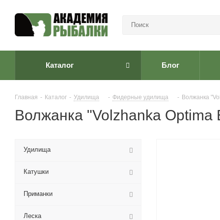
Каталог
Блог
Главная
-
Каталог
-
Удилища
-
Фидерные удилища
-
Волжанка "Vo
Волжанка "Volzhanka Optima 
Удилища
Катушки
Приманки
Леска