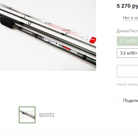
5 270
ру
Нет в н
Длина/Тес
2,7 м/25+
3,6 м/90+
Наши менед
Подели