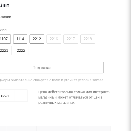
.
/шт
аличии
анки
1107
1114
2212
2216
2217
2218
2221
2222
Под заказ
жеры обязательно свяжутся с вами и уточнят условия заказа
Цена действительна только для интернет-
ться
магазина и может отличаться от цен в
розничных магазинах