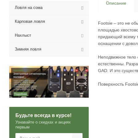
Описание
Ловля на сома
Карповая ловля
Footsie – это не о
площадью хвостово
Нахлыст
придающий всему те
оснащении с доволь
Зимняя ловля
Неподвижное тело 
естественны. Разра
GAD. И это сущест
Поверхность Footsi
Будьте всегда в курсе!
Узнавайте о скидках и акциях
первым