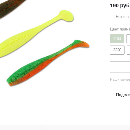
190
руб
Нет в н
Цвет прим
1104
2220
Наши менед
Подели