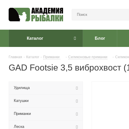
Каталог
Блог
Главная
-
Каталог
-
Приманки
-
Cиликоновые приманки
-
Силикон
GAD Footsie 3,5 виброхвост (
Удилища
Катушки
Приманки
Леска