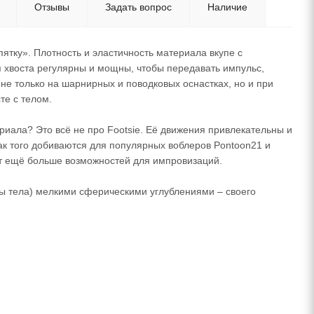
Отзывы
Задать вопрос
Наличие
пятку». Плотность и эластичность материала вкупе с
я хвоста регулярны и мощны, чтобы передавать импульс,
не только на шарнирных и поводковых оснастках, но и при
те с телом.
ала? Это всё не про Footsie. Её движения привлекательны и
ак того добиваются для популярных воблеров Pontoon21 и
т ещё больше возможностей для импровизаций.
ны тела) мелкими сферическими углублениями – своего