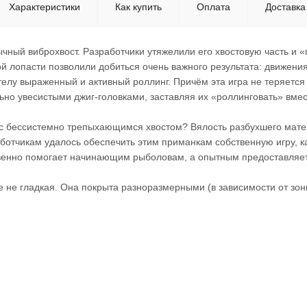
Характеристики
Как купить
Оплата
Доставка
бычный виброхвост. Разработчики утяжелили его хвостовую часть и «
й лопасти позволили добиться очень важного результата: движени
лу выраженный и активный роллинг. Причём эта игра не теряется 
но увесистыми джиг-головками, заставляя их «роллинговать» вмес
с бессистемно трепыхающимся хвостом? Вялость разбухшего матери
ботчикам удалось обеспечить этим приманкам собственную игру, к
венно помогает начинающим рыболовам, а опытным предоставляе
e не гладкая. Она покрыта разноразмерными (в зависимости от зо