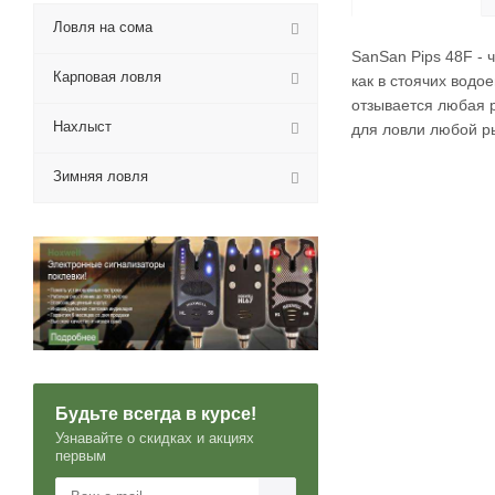
Ловля на сома
SanSan Pips 48F - 
Карповая ловля
как в стоячих водо
отзывается любая р
Нахлыст
для ловли любой р
Зимняя ловля
Будьте всегда в курсе!
Узнавайте о скидках и акциях
первым