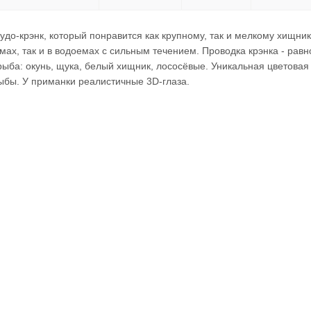
чудо-крэнк, который понравится как крупному, так и мелкому хищн
емах, так и в водоемах с сильным течением. Проводка крэнка - ра
ыба: окунь, щука, белый хищник, лососёвые. Уникальная цветовая
ыбы. У приманки реалистичные 3D-глаза.