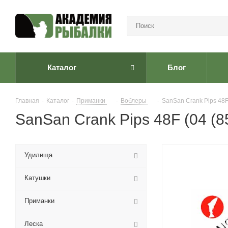
Каталог
Блог
Главная
-
Каталог
-
Приманки
-
Воблеры
-
SanSan Crank Pips 48
SanSan Crank Pips 48F (04 (8
Удилища
Катушки
Приманки
Леска