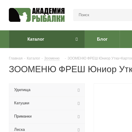
Каталог
Блог
Главная
-
Каталог
-
Зооменю
-
ЗООМЕНЮ ФРЕШ Юниор Утка+Картофел
ЗООМЕНЮ ФРЕШ Юниор Утка+К
Удилища
Катушки
Приманки
Леска