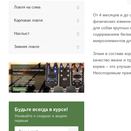
Ловля на сома
От 4 месяцев и до
Карповая ловля
физических изменен
для собак крупных
Нахлыст
содержанием белка
микроэлементов дл
Зимняя ловля
Злаки в составе ко
качество жизни и п
корма – это улучш
Неоспоримым преи
Будьте всегда в курсе!
Узнавайте о скидках и акциях
первым