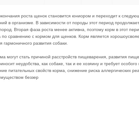
 окончания роста щенок становится юниором и переходит к следую
ий в организме. В зависимости от породы этот период продолжает
 пород. Вторая фаза роста менее активна, поэтому корм в этот п
 по сравнению с кормом для щенков. Корм является хорошоусвоя
я гармоничного развития собаки.
рма могут стать причиной расстройств пищеварения, развития пищ
риносит неудобства, как собаке, так и ее хозяину и требует особо
ение питательных свойств корма, снижение риска аллергических р
муществом беззер