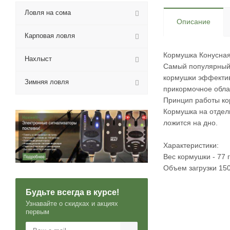
Ловля на сома
Описание
Карповая ловля
Кормушка Конусна
Нахлыст
Самый популярный 
кормушки эффектив
Зимняя ловля
прикормочное облак
Принцип работы ко
Кормушка на отдел
ложится на дно.
Характеристики:
Вес кормушки - 77 
Объем загрузки 150
Будьте всегда в курсе!
Узнавайте о скидках и акциях
первым