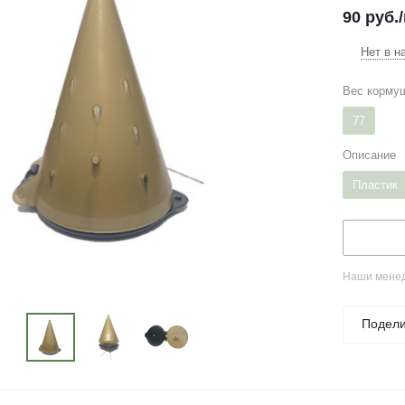
90
руб.
Нет в н
Вес кормуш
77
Описание
Пластик
Наши менед
Подели