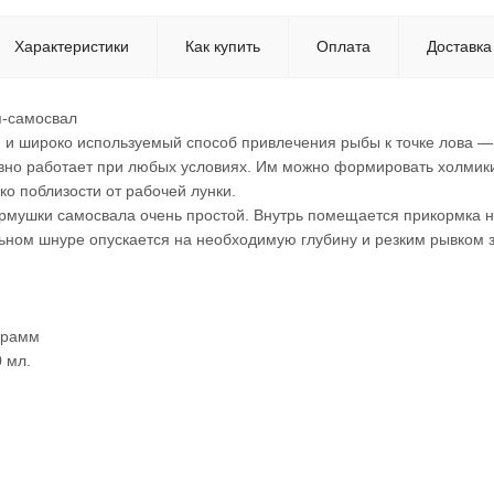
Характеристики
Как купить
Оплата
Доставка
я-самосвал
и широко используемый способ привлечения рыбы к точке лова — 
но работает при любых условиях. Им можно формировать холмики 
о поблизости от рабочей лунки.
рмушки самосвала очень простой. Внутрь помещается прикормка н
ьном шнуре опускается на необходимую глубину и резким рывком з
грамм
 мл.